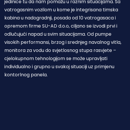
jedinice tu da nam pomažu u raznim situacijama. Sa
vatrogasnim vozilom u kome je integrisana timska
kabina u nadogradnji, posada od 10 vatrogasaca i
opremom firme SU-AD d.o.o, ciljano se izvodi prvi i
odlučujući napad u svim situacijama. Od pumpe
visokih performansi, brzog i srednjeg navalnog vitla,
monitora za vodu do svjetlosnog stupa rasvjete –
cjelokupnom tehnologijom se može upravljati
individualno i grupno u svakoj situaciji uz primjenu
kontorlnog panela.