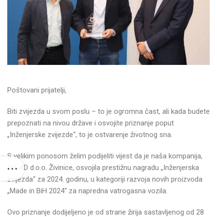
Poštovani prijatelji,
Biti zvijezda u svom poslu – to je ogromna čast, ali kada budete
prepoznati na nivou države i osvojite priznanje poput
„Inženjerske zvijezde“, to je ostvarenje životnog sna.
S velikim ponosom želim podijeliti vijest da je naša kompanija,
SU-AD d.o.o. Živinice, osvojila prestižnu nagradu „Inženjerska
zvijezda“ za 2024. godinu, u kategoriji razvoja novih proizvoda
„Made in BiH 2024“ za napredna vatrogasna vozila.
Ovo priznanje dodijeljeno je od strane žirija sastavljenog od 28